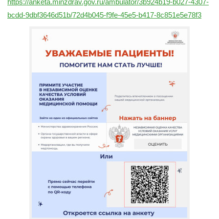
https://anketa.minzdrav.gov.ru/ambulator/3b924b19-b027-4307-
bcdd-9dbf3646d51b/72d4b045-f9fe-45e5-b417-8c851e5e78f3